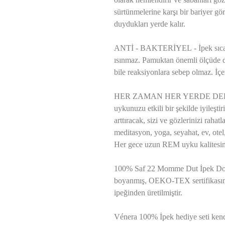
sürtünmelerine karşı bir bariyer gö
duydukları yerde kalır.
ANTİ - BAKTERİYEL - İpek sıcakl
ısınmaz. Pamuktan önemli ölçüde da
bile reaksiyonlara sebep olmaz. İçer
HER ZAMAN HER YERDE DERİN 
uykunuzu etkili bir şekilde iyileşti
arttıracak, sizi ve gözlerinizi rahat
meditasyon, yoga, seyahat, ev, otel,
Her gece uzun REM uyku kalitesinin
100% Saf 22 Momme Dut İpek Dolg
boyanmış, OEKO-TEX sertifikasına
ipeğinden üretilmiştir.
Vénera 100% İpek hediye seti kend