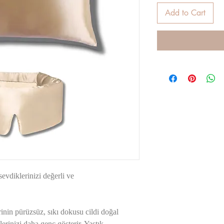
Add to Cart
sevdiklerinizi değerli ve
in pürüzsüz, sıkı dokusu cildi doğal
erinizi daha genç gösterir. Yastık