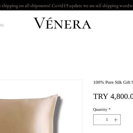
e shipping on all shipments! Covid19 update we are stil shipping wordw
OG
100% Pure Silk Gift S
TRY 4,800.
Quantity
*