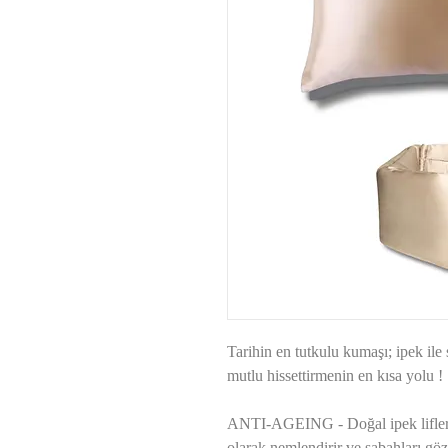
Tarihin en tutkulu kumaşı; ipek ile 
mutlu hissettirmenin en kısa yolu !
ANTI-AGEING - Doğal ipek liflerin
olarak nemlendirir ve sabahları gözl