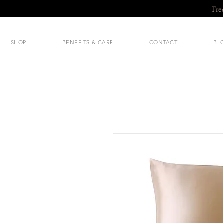
Fre
SHOP
BENEFITS & CARE
CONTACT
BL