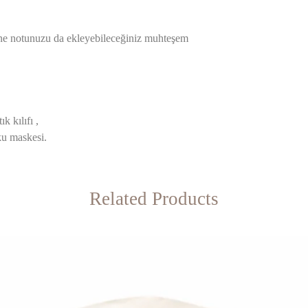
çine notunuzu da ekleyebileceğiniz muhteşem
k kılıfı ,
ku maskesi.
Related Products