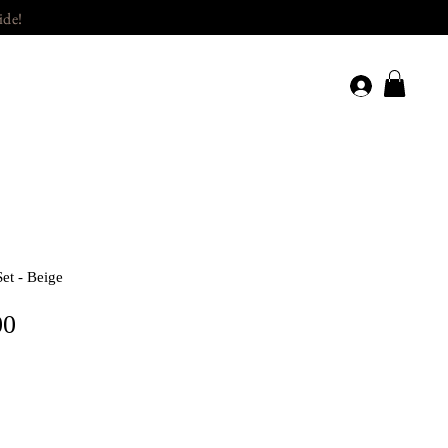
ide!
et - Beige
Price
00