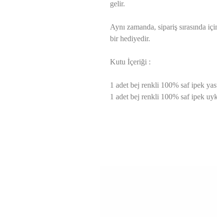
gelir.
Aynı zamanda, sipariş sırasında i
bir hediyedir.
Kutu İçeriği :
1 adet bej renkli 100% saf ipek yastı
1 adet bej renkli 100% saf ipek uy