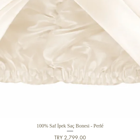
Quick View
100% Saf İpek Saç Bonesi - Perlé
Price
TRY 2,799.00