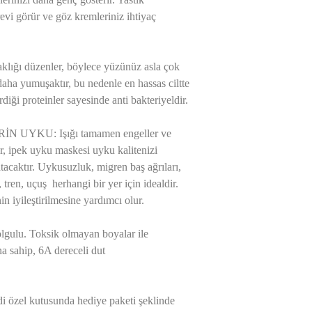
revi görür ve göz kremleriniz ihtiyaç
ığı düzenler, böylece yüzünüz asla çok
ha yumuşaktır, bu nedenle en hassas ciltte
diği proteinler sayesinde anti bakteriyeldir.
UYKU: Işığı tamamen engeller ve
rir, ipek uyku maskesi uyku kalitenizi
latacaktır. Uykusuzluk, migren baş ağrıları,
 tren, uçuş herhangi bir yer için idealdir.
 iyileştirilmesine yardımcı olur.
ulu. Toksik olmayan boyalar ile
 sahip, 6A dereceli dut
i özel kutusunda hediye paketi şeklinde