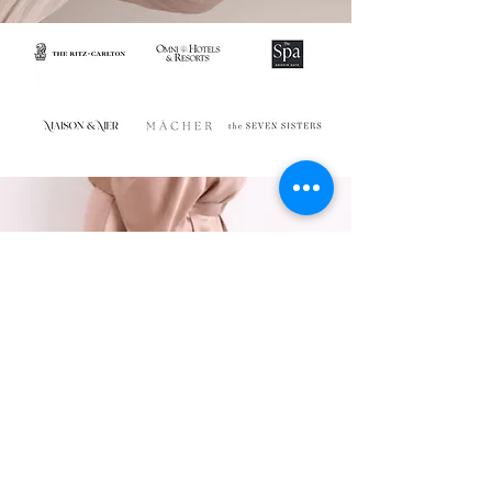
Venera ile her detay,
zamansız zarafeti ve
bilinçli seçimi yansıtır.
Önce kendini seçen ve