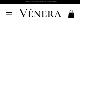
5000 TL ÜZERİ SİPARİŞLERİNİZDE İPEK TOKA HEDİYE !