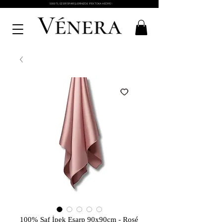
5000 TL ÜZERİ SİPARİŞLERİNİZDE İPEK TOKA HEDİYE !
100% Saf İpek Eşarp 90x90cm - Rosé