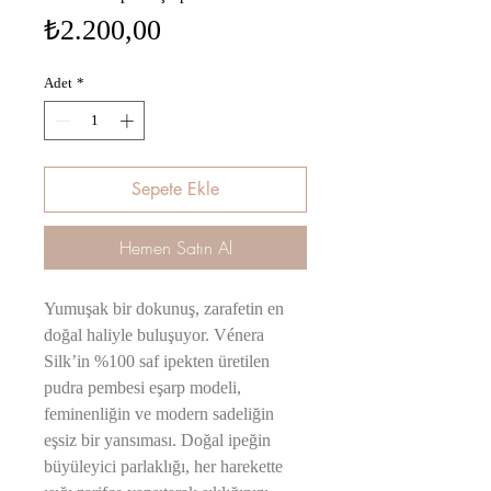
Fiyat
₺2.200,00
Adet
*
Sepete Ekle
Hemen Satın Al
Yumuşak bir dokunuş, zarafetin en
doğal haliyle buluşuyor. Vénera
Silk’in %100 saf ipekten üretilen
pudra pembesi eşarp modeli,
feminenliğin ve modern sadeliğin
eşsiz bir yansıması. Doğal ipeğin
büyüleyici parlaklığı, her harekette