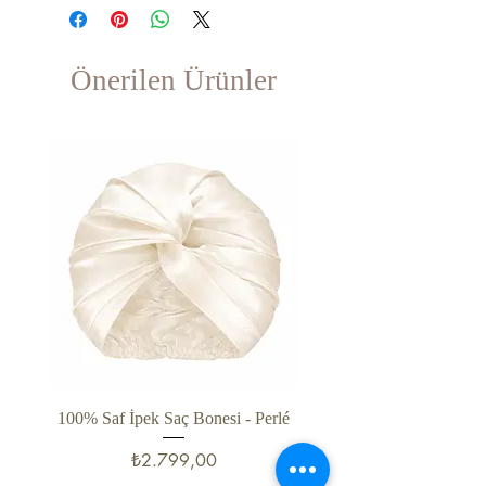
Önerilen Ürünler
100% Saf İpek Saç Bonesi - Perlé
%100 Saf İpek Şort - Cam
Fiyat
₺2.799,00