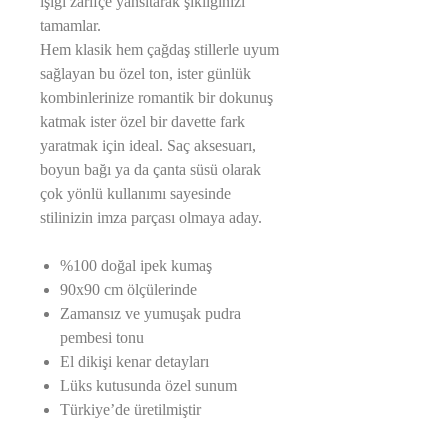
ışığı zarifçe yansıtarak şıklığınızı
tamamlar.
Hem klasik hem çağdaş stillerle uyum
sağlayan bu özel ton, ister günlük
kombinlerinize romantik bir dokunuş
katmak ister özel bir davette fark
yaratmak için ideal. Saç aksesuarı,
boyun bağı ya da çanta süsü olarak
çok yönlü kullanımı sayesinde
stilinizin imza parçası olmaya aday.
%100 doğal ipek kumaş
90x90 cm ölçülerinde
Zamansız ve yumuşak pudra
pembesi tonu
El dikişi kenar detayları
Lüks kutusunda özel sunum
Türkiye’de üretilmiştir