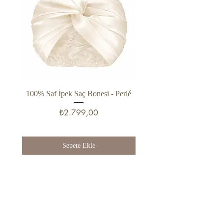
100% Saf İpek Saç Bonesi - Perlé
%100 Saf İpek Şort - Cam
Fiyat
₺2.799,00
Sepete Ekle