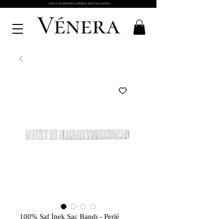
5000 TL ÜZERİ SİPARİŞLERİNİZDE İPEK TOKA HEDİYE !
100% Saf İpek Saç Bandı - Perlé