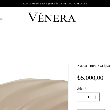
5000 TL ÜZERİ SİPARİŞLERİNİZDE İPEK TOKA HEDİYE !
OG
2 Adet 100% Saf İpek 
Fi
₺5.000,00
Adet
*