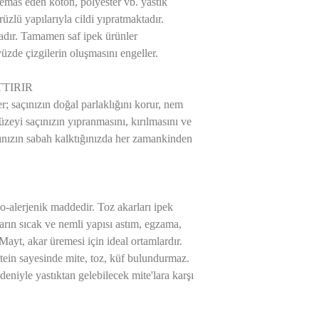
temas eden koton, polyester vb. yastık
ürüzlü yapılarıyla cildi yıpratmaktadır.
adır. Tamamen saf ipek ürünler
üzde çizgilerin oluşmasını engeller.
TIRIR
er; saçınızın doğal parlaklığını korur, nem
üzeyi saçınızın yıpranmasını, kırılmasını ve
arınızın sabah kalktığınızda her zamankinden
po-alerjenik maddedir. Toz akarları ipek
rın sıcak ve nemli yapısı astım, egzama,
 Mayt, akar üremesi için ideal ortamlardır.
rotein sayesinde mite, toz, küf bulundurmaz.
eniyle yastıktan gelebilecek mite'lara karşı