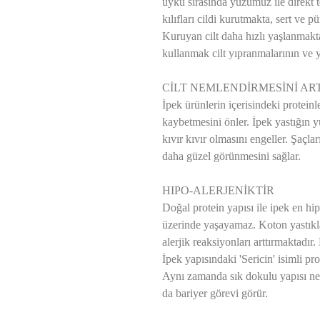
uyku sırasında yüzümüz ile direkt 
kılıfları cildi kurutmakta, sert ve p
Kuruyan cilt daha hızlı yaşlanmakt
kullanmak cilt yıpranmalarının ve y
CİLT NEMLENDİRMESİNİ ART
İpek ürünlerin içerisindeki proteinl
kaybetmesini önler. İpek yastığın y
kıvır kıvır olmasını engeller. Şaçl
daha güzel görünmesini sağlar.
HIPO-ALERJENİKTİR
Doğal protein yapısı ile ipek en hi
üzerinde yaşayamaz. Koton yastıkla
alerjik reaksiyonları arttırmaktadır.
İpek yapısındaki 'Sericin' isimli p
Aynı zamanda sık dokulu yapısı ned
da bariyer görevi görür.