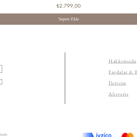
Fiyat
₺2.799,00
Sepete Ekle
Hakkımızda
Faydalar & 
İletişim
Alışveris
tadır.