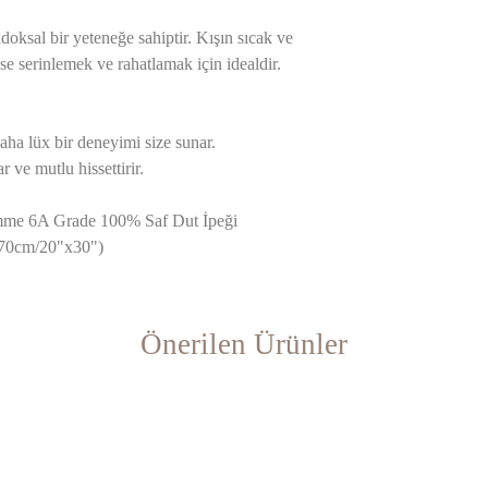
doksal bir yeteneğe sahiptir. Kışın sıcak ve
 ise serinlemek ve rahatlamak için idealdir.
daha lüx bir deneyimi size sunar.
r ve mutlu hissettirir.
Momme 6A Grade 100% Saf Dut İpeği
x70cm/20"x30")
Önerilen Ürünler