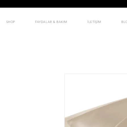
SHOP
FAYDALAR & BAKIM
İLETİŞİM
BL