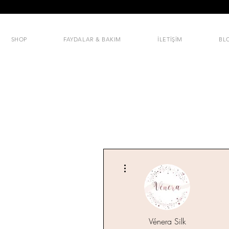
SHOP
FAYDALAR & BAKIM
İLETİŞİM
BL
Diğer Eylemler
Vénera Silk