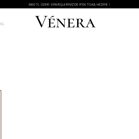
5000 TL ÜZERİ SİPARİŞLERİNİZDE İPEK TOKA HEDİYE !
OG